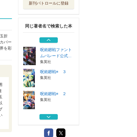
新刊パトロールに登録
呪術廻戦≡ １
集英社
同じ著者名で検索した本
呪術廻戦 ２９
集英社
玉折
カバー
界を彩
呪術廻戦ファント
ムパレード公式...
集英社
呪術廻戦≡ ３
集英社
囲
ま
呪術廻戦≡ ２
玉
集英社
以
ザ
い
呪術廻戦≡ １
集英社