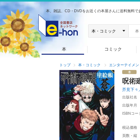
本、雑誌、CD・DVDをお近くの本屋さんに送料無料で
本
コミック
トップ
本・コミック
エンターテイメン
呪術
芥見下々
出版社名
出版年月
ISBNコー
税込価格
頁数・縦