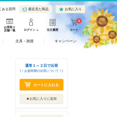
くある質問
最近見た商品
お気に入り
0
お受取り
ログイン
注文履歴
カート
店舗一覧
文具・雑貨
キャンペーン
通常１～２日で出荷
(！お盆時期の出荷について！)
カートに入れる
★お気に入りに追加
呪術廻戦≡ ２
集英社