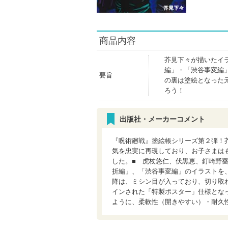
商品内容
芥見下々が描いたイ
編」・「渋谷事変編
要旨
の裏は塗絵となった
ろう！
出版社・メーカーコメント
『呪術廻戦』塗絵帳シリーズ第２弾！
気を忠実に再現しており、お子さまは
した。■ 虎杖悠仁、伏黒恵、釘崎野
折編」、「渋谷事変編」のイラストを
降は、ミシン目が入っており、切り取
インされた「特製ポスター」仕様とな
ように、柔軟性（開きやすい）・耐久