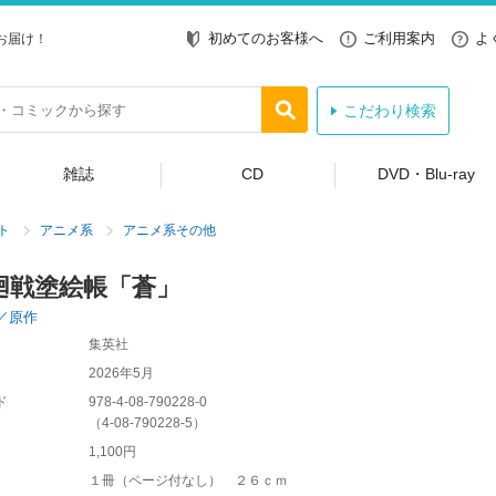
初めてのお客様へ
ご利用案内
よ
お届け！
こだわり検索
雑誌
CD
DVD・Blu-ray
ト
アニメ系
アニメ系その他
廻戦塗絵帳「蒼」
／原作
集英社
2026年5月
ド
978-4-08-790228-0
（
4-08-790228-5
）
1,100円
１冊（ページ付なし） ２６ｃｍ