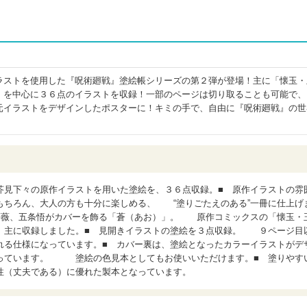
ラストを使用した『呪術廻戦』塗絵帳シリーズの第２弾が登場！主に「懐玉・
」を中心に３６点のイラストを収録！一部のページは切り取ることも可能で、
元イラストをデザインしたポスターに！キミの手で、自由に『呪術廻戦』の世
芥見下々の原作イラストを用いた塗絵を、３６点収録。■ 原作イラストの雰
もちろん、大人の方も十分に楽しめる、 “塗りごたえのある”一冊に仕上げ
薔薇、五条悟がカバーを飾る「蒼（あお）」。 原作コミックスの「懐玉・
、主に収録しました。■ 見開きイラストの塗絵を３点収録。 ９ページ目
れる仕様になっています。■ カバー裏は、塗絵となったカラーイラストがデ
っています。 塗絵の色見本としてもお使いいただけます。■ 塗りやす
性（丈夫である）に優れた製本となっています。