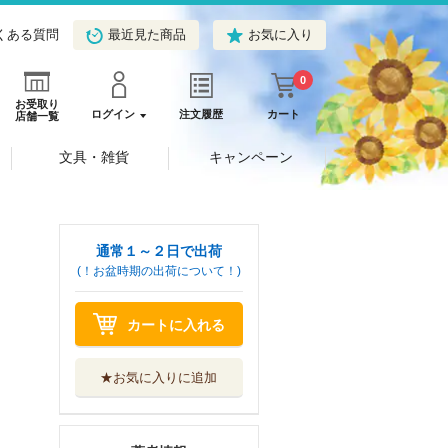
くある質問
最近見た商品
お気に入り
0
お受取り
ログイン
注文履歴
カート
店舗一覧
文具・雑貨
キャンペーン
通常１～２日で出荷
(！お盆時期の出荷について！)
カートに入れる
★お気に入りに追加