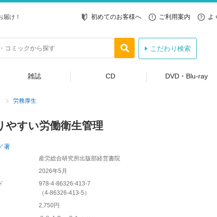
初めてのお客様へ
ご利用案内
よ
お届け！
こだわり検索
雑誌
CD
DVD・Blu-ray
労務厚生
りやすい労働衛生管理
／著
産労総合研究所出版部経営書院
2026年5月
ド
978-4-86326-413-7
（
4-86326-413-5
）
2,750円