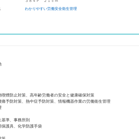
３８４Ｐ ２１ｃｍ
名
わかりやすい労働安全衛生管理
動
動喫煙防止対策、高年齢労働者の安全と健康確保対策
腰痛予防対策、熱中症予防対策、情報機器作業の労働衛生管理
理
生基準、事務所則
用保護具、化学防護手袋
対策