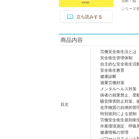
頁数・縦
シリーズ
立ち読みする
商品内容
労働安全衛生法とは
安全衛生管理体制
自主的な安全衛生活
安全衛生教育
健康診断
過重労働対策
メンタルヘルス対策
病者の就業禁止、受
騒音障害防止対策、
目次
化学物質の自律的管
特別規則による規制
労働安全衛生規則衛
作業環境測定、呼吸
健康情報の管理
パワーハラスメント