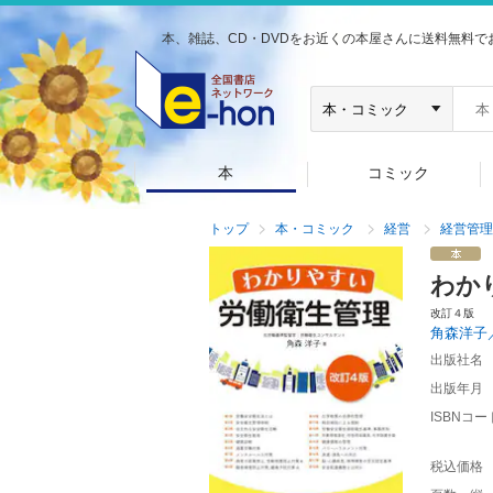
本、雑誌、CD・DVDをお近くの本屋さんに送料無料で
本
コミック
トップ
本・コミック
経営
経営管理
わか
改訂４版
角森洋子
出版社名
出版年月
ISBNコー
税込価格