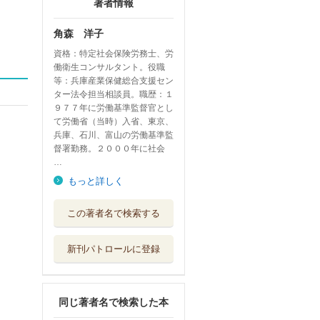
著者情報
角森 洋子
資格：特定社会保険労務士、労
働衛生コンサルタント。役職
等：兵庫産業保健総合支援セン
ター法令担当相談員。職歴：１
９７７年に労働基準監督官とし
て労働省（当時）入省、東京、
兵庫、石川、富山の労働基準監
督署勤務。２０００年に社会
…
もっと詳しく
わかりやすい労働
この著者名で検索する
衛生管理
産労総合研究所...
新刊パトロールに登録
逐条解説労働基準
法
産労総合研究所...
同じ著者名で検索した本
監督署は怖くない