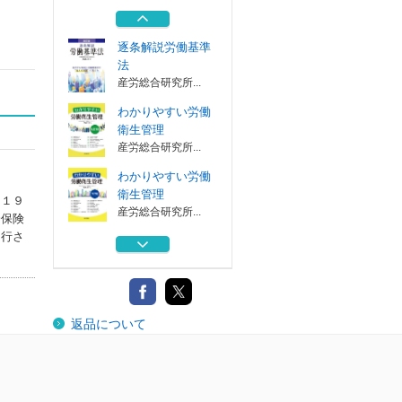
！労務管理の要点
労働調査会
逐条解説労働基準
法
産労総合研究所...
わかりやすい労働
衛生管理
産労総合研究所...
わかりやすい労働
衛生管理
：１９
産労総合研究所...
会保険
刊行さ
逐条解説労働基準
法
産労総合研究所...
監督署は怖くない
返品について
！労務管理の要点
労働調査会
逐条解説労働基準
法