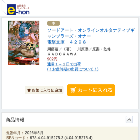
ソードアート・オンラインオルタナティブギ
ャンブラーズ・オナー
電撃文庫 ４２９８
周藤蓮／〔著〕 川原礫／原案・監修
ＫＡＤＯＫＡＷＡ
902円
通常１～２日で出荷
(！お盆時期の出荷について！)
商品情報
出版年月：
2026年5月
ISBNコード：
978-4-04-915275-3
(
4-04-915275-4
)