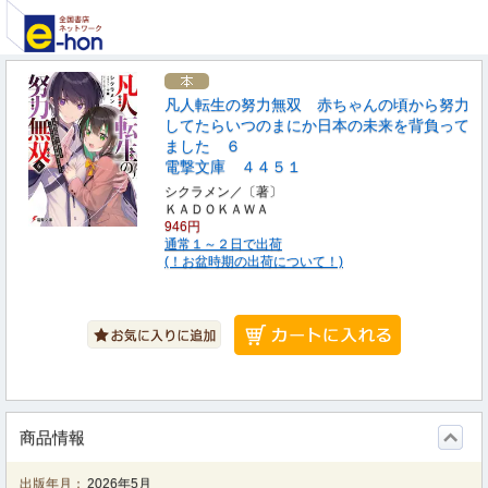
凡人転生の努力無双 赤ちゃんの頃から努力
してたらいつのまにか日本の未来を背負って
ました ６
電撃文庫 ４４５１
シクラメン／〔著〕
ＫＡＤＯＫＡＷＡ
946円
通常１～２日で出荷
(！お盆時期の出荷について！)
商品情報
出版年月：
2026年5月