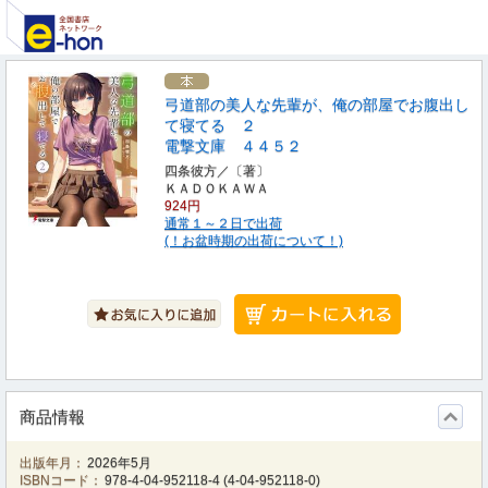
弓道部の美人な先輩が、俺の部屋でお腹出し
て寝てる ２
電撃文庫 ４４５２
四条彼方／〔著〕
ＫＡＤＯＫＡＷＡ
924円
通常１～２日で出荷
(！お盆時期の出荷について！)
商品情報
出版年月：
2026年5月
ISBNコード：
978-4-04-952118-4
(
4-04-952118-0
)