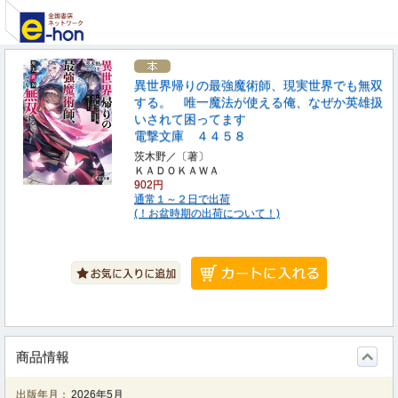
異世界帰りの最強魔術師、現実世界でも無双
する。 唯一魔法が使える俺、なぜか英雄扱
いされて困ってます
電撃文庫 ４４５８
茨木野／〔著〕
ＫＡＤＯＫＡＷＡ
902円
通常１～２日で出荷
(！お盆時期の出荷について！)
商品情報
出版年月：
2026年5月