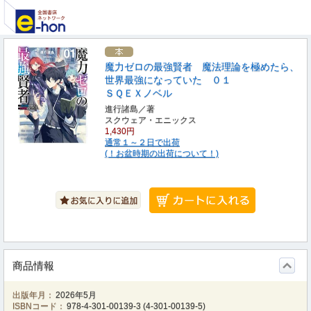
魔力ゼロの最強賢者 魔法理論を極めたら、
世界最強になっていた ０１
ＳＱＥＸノベル
進行諸島／著
スクウェア・エニックス
1,430円
通常１～２日で出荷
(！お盆時期の出荷について！)
商品情報
出版年月：
2026年5月
ISBNコード：
978-4-301-00139-3
(
4-301-00139-5
)