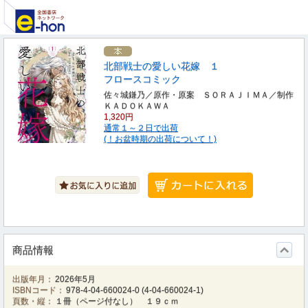
北部戦士の愛しい花嫁 １
フロースコミック
佐々城鎌乃／原作・原案 ＳＯＲＡＪＩＭＡ／制作
ＫＡＤＯＫＡＷＡ
1,320円
通常１～２日で出荷
(！お盆時期の出荷について！)
商品情報
出版年月：
2026年5月
ISBNコード：
978-4-04-660024-0
(
4-04-660024-1
)
頁数・縦：
１冊（ページ付なし） １９ｃｍ