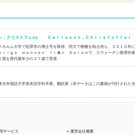
ソン，クリストフェル) Ｃａｒｌｓｓｏｎ，Ｃｈｒｉｓｔｏｆｆｅｒ
クホルム大学で犯罪学の博士号を取得、同大で教鞭を執る傍ら、２０１０年
ｎｌｉｇｅ ｍａｎｎｅｎ ｆｒ〓ｎ Ｓａｌｅｍで、スウェーデン推理作
リ賞を歴代最年少の２７歳で受賞
東京外国語大学英米語学科卒業。翻訳家（本データはこの書籍が刊行された
用サービス
運営会社概要