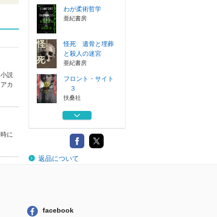
わが柔術哲学
亜紀書房
怪死 遺骨と埋葬
と殺人の迷宮
亜紀書房
に小説
フロント・サイト
家アカ
３
扶桑社
コルシカの幻影を
打ち破れ 下
扶桑社
当時に
コルシカの幻影を
返品について
打ち破れ 上
扶桑社
わが柔術哲学
亜紀書房
facebook