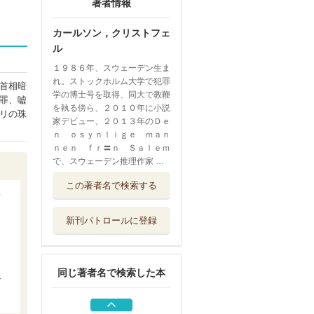
著者情報
カールソン，クリストフェ
ル
１９８６年、スウェーデン生ま
れ。ストックホルム大学で犯罪
首相暗
学の博士号を取得、同大で教鞭
罪、嘘
を執る傍ら、２０１０年に小説
リの珠
家デビュー、２０１３年のＤｅ
ｎ ｏｓｙｎｌｉｇｅ ｍａｎ
ｎｅｎ ｆｒ〓ｎ Ｓａｌｅｍ
で、スウェーデン推理作家 …
フロント・サイト
この著者名で検索する
３
扶桑社
新刊パトロールに登録
コルシカの幻影を
打ち破れ 下
扶桑社
同じ著者名で検索した本
コルシカの幻影を
デ
打ち破れ 上
扶桑社