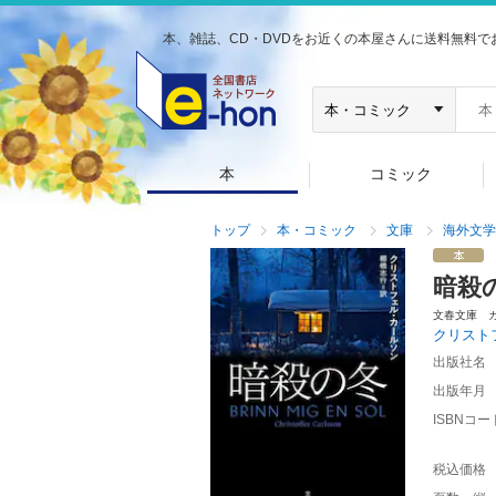
本、雑誌、CD・DVDをお近くの本屋さんに送料無料で
本
コミック
トップ
本・コミック
文庫
海外文学
暗殺
文春文庫 
クリスト
出版社名
出版年月
ISBNコー
税込価格