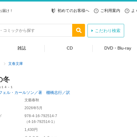
初めてのお客様へ
ご利用案内
よ
お届け！
こだわり検索
雑誌
CD
DVD・Blu-ray
文春文庫
の冬
カ１４－１
フェル・カールソン／著 棚橋志行／訳
文藝春秋
2026年5月
ド
978-4-16-792514-7
（
4-16-792514-1
）
1,430円