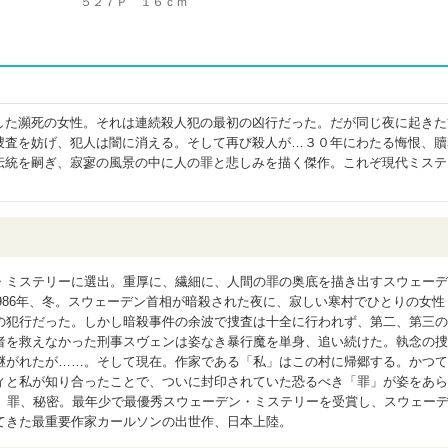
５２７Ｐ １６ｃｍ
した瀕死の女性。それは連続殺人犯の最初の凶行だった。だが同じ夜に起きた
捜査を妨げ、犯人は闇に消える。そして再び殺人が…３０年にわたる悔恨、贖
伝統を嗣ぎ、寂寥の風景の中に人の罪と悲しみを描く傑作。これぞ現代ミステ
・ミステリーに選出。重厚に、繊細に、人間の罪の奥底を描き出すスウェーデ
1986年、冬。スウェーデン首相が暗殺された夜に、寂しい寒村でひとりの女性
の犯行だった。しかし暗殺事件の余波で捜査は十全に行われず、第二、第三の
者を救えなかった刑事スヴェンは姿なき暴行魔を単身、追い続けた。執念の捜
継がれたが……。そして現在。作家である「私」はこの村に帰郷する。かつて
ィと私が知り合ったことで、ついに封印されていた恐るべき「罪」が姿をあら
月、罪、秘密。最年少で最優秀スウェーデン・ミステリーを受賞し、スウェー
てきた最重要作家カールソンの出世作、日本上陸。