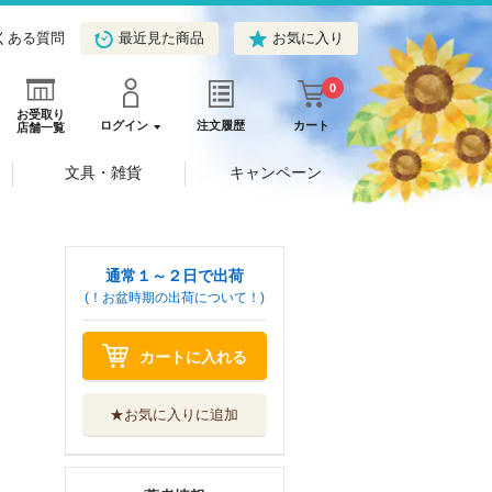
くある質問
最近見た商品
お気に入り
0
お受取り
ログイン
注文履歴
カート
店舗一覧
文具・雑貨
キャンペーン
通常１～２日で出荷
(！お盆時期の出荷について！)
カートに入れる
★お気に入りに追加