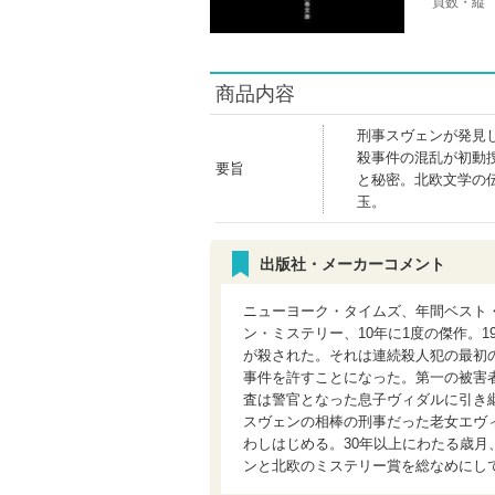
頁数・縦
商品内容
刑事スヴェンが発見
殺事件の混乱が初動
要旨
と秘密。北欧文学の
玉。
出版社・メーカーコメント
ニューヨーク・タイムズ、年間ベスト
ン・ミステリー、10年に1度の傑作。
が殺された。それは連続殺人犯の最初
事件を許すことになった。第一の被害
査は警官となった息子ヴィダルに引き
スヴェンの相棒の刑事だった老女エヴ
わしはじめる。30年以上にわたる歳
ンと北欧のミステリー賞を総なめにし