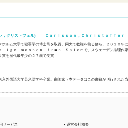
ソン，クリストフェル) Ｃａｒｌｓｓｏｎ，Ｃｈｒｉｓｔｏｆｆｅｒ
クホルム大学で犯罪学の博士号を取得、同大で教鞭を執る傍ら、２０１０年
ｎｌｉｇｅ ｍａｎｎｅｎ ｆｒ〓ｎ Ｓａｌｅｍで、スウェーデン推理作
リ賞を歴代最年少の２７歳で受賞
東京外国語大学英米語学科卒業。翻訳家（本データはこの書籍が刊行された
用サービス
運営会社概要