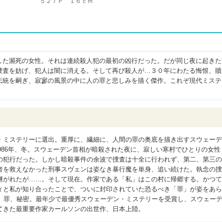
５２７Ｐ １６ｃｍ
した瀕死の女性。それは連続殺人犯の最初の凶行だった。だが同じ夜に起きた
捜査を妨げ、犯人は闇に消える。そして再び殺人が…３０年にわたる悔恨、贖
伝統を嗣ぎ、寂寥の風景の中に人の罪と悲しみを描く傑作。これぞ現代ミステ
・ミステリーに選出。重厚に、繊細に、人間の罪の奥底を描き出すスウェーデ
1986年、冬。スウェーデン首相が暗殺された夜に、寂しい寒村でひとりの女性
の犯行だった。しかし暗殺事件の余波で捜査は十全に行われず、第二、第三の
者を救えなかった刑事スヴェンは姿なき暴行魔を単身、追い続けた。執念の捜
継がれたが……。そして現在。作家である「私」はこの村に帰郷する。かつて
ィと私が知り合ったことで、ついに封印されていた恐るべき「罪」が姿をあら
月、罪、秘密。最年少で最優秀スウェーデン・ミステリーを受賞し、スウェー
てきた最重要作家カールソンの出世作、日本上陸。