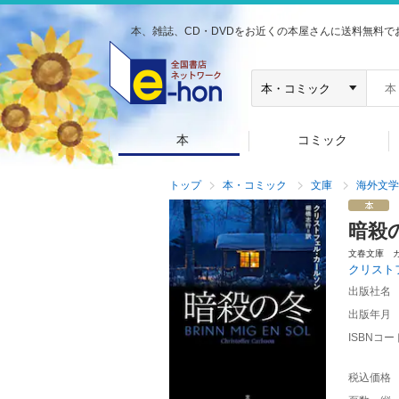
本、雑誌、CD・DVDをお近くの本屋さんに送料無料で
本
コミック
トップ
本・コミック
文庫
海外文学
暗殺
文春文庫 
クリスト
出版社名
出版年月
ISBNコー
税込価格