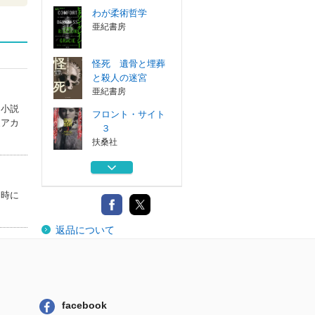
わが柔術哲学
亜紀書房
怪死 遺骨と埋葬
と殺人の迷宮
亜紀書房
に小説
フロント・サイト
家アカ
３
扶桑社
コルシカの幻影を
打ち破れ 下
扶桑社
当時に
コルシカの幻影を
返品について
打ち破れ 上
扶桑社
わが柔術哲学
亜紀書房
facebook