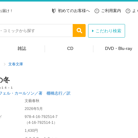
初めてのお客様へ
ご利用案内
よ
お届け！
こだわり検索
雑誌
CD
DVD・Blu-ray
文春文庫
の冬
カ１４－１
フェル・カールソン／著 棚橋志行／訳
文藝春秋
2026年5月
ド
978-4-16-792514-7
（
4-16-792514-1
）
1,430円