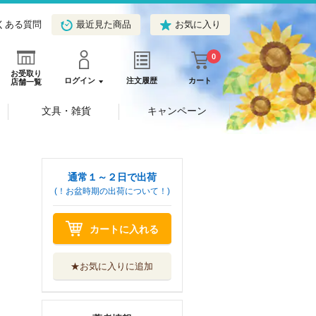
くある質問
最近見た商品
お気に入り
0
お受取り
ログイン
注文履歴
カート
店舗一覧
文具・雑貨
キャンペーン
通常１～２日で出荷
(！お盆時期の出荷について！)
カートに入れる
★お気に入りに追加