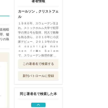
著者情報
カールソン，クリストフェ
ル
１９８６年、スウェーデン生ま
れ。ストックホルム大学で犯罪
首相暗
学の博士号を取得、同大で教鞭
罪、嘘
を執る傍ら、２０１０年に小説
リの珠
家デビュー、２０１３年のＤｅ
ｎ ｏｓｙｎｌｉｇｅ ｍａｎ
ｎｅｎ ｆｒ〓ｎ Ｓａｌｅｍ
で、スウェーデン推理作家 …
フロント・サイト
この著者名で検索する
３
扶桑社
新刊パトロールに登録
コルシカの幻影を
打ち破れ 下
扶桑社
同じ著者名で検索した本
コルシカの幻影を
デ
打ち破れ 上
扶桑社