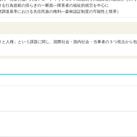
ける行為規範の揺らぎの一断面―障害者の福祉的就労を中心に
材調達基準における先住民族の権利―森林認証制度の可能性と限界）
スと人権」という課題に関し、国際社会・国内社会・当事者の３つ視点から包