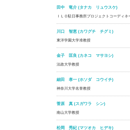
田中 竜介 (タナカ リュウスケ)
ＩＬＯ駐日事務所プロジェクトコーディネ
川口 智恵 (カワグチ チグミ)
東洋学園大学准教授
金子 匡良 (カネコ マサヨシ)
法政大学教授
細田 孝一 (ホソダ コウイチ)
神奈川大学名誉教授
菅原 真 (スガワラ シン)
南山大学教授
松岡 秀紀 (マツオカ ヒデキ)