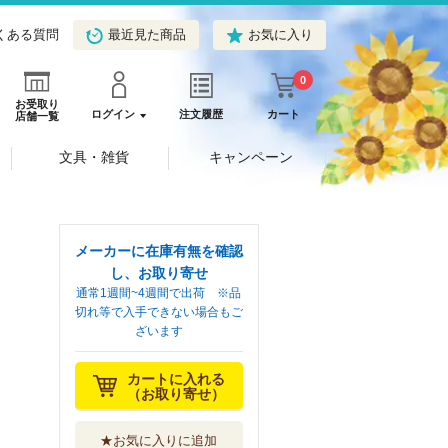
くある質問
最近見た商品
お気に入り
0
お受取り
ログイン
注文履歴
カート
店舗一覧
文具・雑貨
キャンペーン
メーカーに在庫有無を確認
し、お取り寄せ
通常1週間~4週間で出荷 ※品
切れ等で入手できない場合もご
ざいます
カートに入れる
（お取り寄せ）
★お気に入りに追加