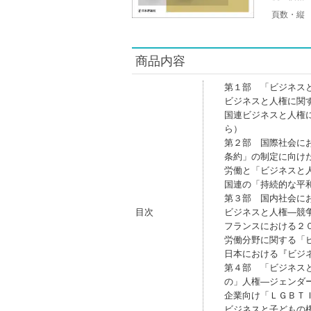
頁数・縦
商品内容
第１部 「ビジネス
ビジネスと人権に関
国連ビジネスと人権
ら）
第２部 国際社会に
条約」の制定に向け
労働と「ビジネスと
国連の「持続的な平
第３部 国内社会に
目次
ビジネスと人権―競
フランスにおける２
労働分野に関する「
日本における『ビジ
第４部 「ビジネス
の」人権―ジェンダ
企業向け「ＬＧＢＴ
ビジネスと子どもの