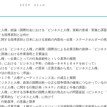
３５０Ｐ ２１ｃｍ
と人権」総論（国際社会における「ビジネスと人権」規範の形成・実施と課題
する指導原則とは何か
に関する指導原則と日本における規範の内面化―企業・ステークホルダーの視
おける「ビジネスと人権」の展開（国際法による企業活動の規律―「ビジネス
た国連における作業過程と主要論点
人権」―企業にとっての行為規範性とＩＬＯ基準の展開
和」における「ビジネスと平和」の統合―ＢＨＲとＢ４Ｐをめぐって）
おける「ビジネスと人権」の受容（立憲主義から見た「ビジネスと人権」
争法の視点から（序論）
０１７年『人権デューディリジェンス法』の成立と展開
ビジネスと人権」政策の国際比較―公正な競争環境の確保につながっているの
ネスと人権』に関する行動計画（ＮＡＰ）の策定と今後の課題）
と人権」に対する当事者別の国際人権法の視点からの問題提起（ビジネスと「
ー変革的な「ビジネスと人権」に向けて
Ｉ行動基準」の意義と限界
権利―児童労働、人権デューディリジェンス法規制等の国際公共政策からの考