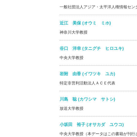
一般社団法人アジア・太平洋人権情報セン
近江 美保 (オウミ ミホ)
神奈川大学教授
谷口 洋幸 (タニグチ ヒロユキ)
中央大学教授
岩附 由香 (イワツキ ユカ)
特定非営利活動法人ＡＣＥ代表
川島 聡 (カワシマ サトシ)
放送大学教授
小坂田 裕子 (オサカダ ユウコ)
中央大学教授（本データはこの書籍が刊行