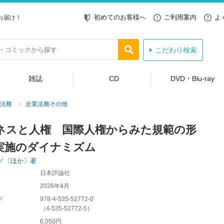
初めてのお客様へ
ご利用案内
よ
お届け！
こだわり検索
雑誌
CD
DVD・Blu-ray
法務
企業法務その他
ネスと人権 国際人権からみた規範の形
実施のダイナミズム
／〔ほか〕著
日本評論社
2026年4月
ド
978-4-535-52772-0
（
4-535-52772-5
）
6,050円