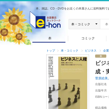
本、雑誌、CD・DVDをお近くの本屋さんに送料無料で
本
コミック
トップ
本・コミック
ビジネス
企業
ビジ
成・
菅原絵美
出版社名
出版年月
ISBNコー
税込価格