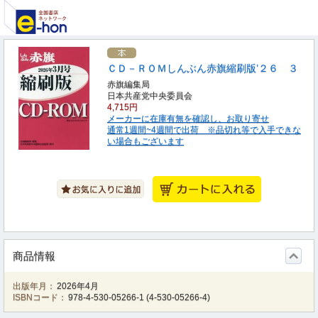
ＣＤ－ＲＯＭしんぶん赤旗縮刷版’２６ ３
赤旗編集局
日本共産党中央委員会
4,715円
メーカーに在庫有無を確認し、お取り寄せ
通常1週間~4週間で出荷 ※品切れ等で入手できな
い場合もございます
商品情報
出版年月：
2026年4月
ISBNコード：
978-4-530-05266-1
(
4-530-05266-4
)