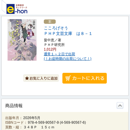
こころげそう
ＰＨＰ文芸文庫 は８－１
畠中恵／著
ＰＨＰ研究所
1,012円
通常１～２日で出荷
(！お盆時期の出荷について！)
商品情報
出版年月：
2026年5月
ISBNコード：
978-4-569-90567-9
(
4-569-90567-6
)
頁数・縦：
３４８Ｐ １５ｃｍ