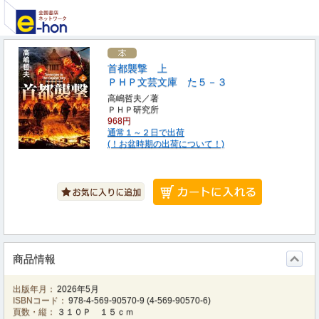
首都襲撃 上
ＰＨＰ文芸文庫 た５－３
高嶋哲夫／著
ＰＨＰ研究所
968円
通常１～２日で出荷
(！お盆時期の出荷について！)
商品情報
出版年月：
2026年5月
ISBNコード：
978-4-569-90570-9
(
4-569-90570-6
)
頁数・縦：
３１０Ｐ １５ｃｍ