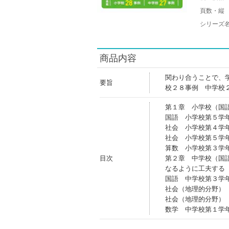
頁数・縦
シリーズ
商品内容
関わり合うことで、
要旨
校２８事例 中学校
第１章 小学校（国
国語 小学校第５学
社会 小学校第４学
社会 小学校第５学
算数 小学校第３学
目次
第２章 中学校（国
なるように工夫する
国語 中学校第３学
社会（地理的分野）
社会（地理的分野）
数学 中学校第１学