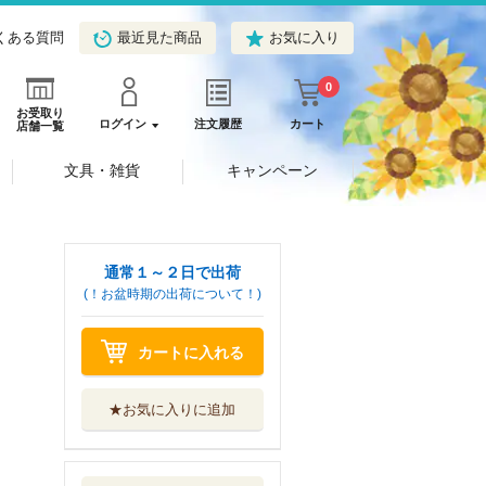
くある質問
最近見た商品
お気に入り
0
お受取り
ログイン
注文履歴
カート
店舗一覧
文具・雑貨
キャンペーン
通常１～２日で出荷
(！お盆時期の出荷について！)
カートに入れる
★お気に入りに追加
月刊 産業と教育
令和８年６月号
産業教育振興中