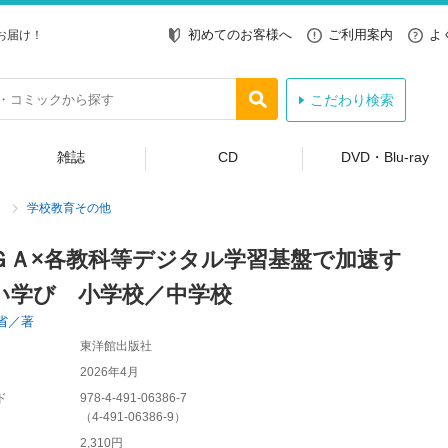
初めてのお客様へ
ご利用案内
よ
お届け！
こだわり検索
雑誌
CD
DVD・Blu-ray
学校教育その他
ＧＡ×各教科等デジタル学習基盤で加速す
い学び 小学校／中学校
省／著
東洋館出版社
2026年4月
ド
978-4-491-06386-7
（
4-491-06386-9
）
2,310円