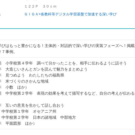
１２２Ｐ ３０ｃｍ
名
ＧＩＧＡ×各教科等デジタル学習基盤で加速する深い学び
学びはもっと豊かになる！主体的・対話的で深い学びの実装フェーズへ！掲載
２７事例。
語 小学校第４学年 調べて分かったことを、相手に伝わるように話そう
年 大造じいさんとガンを読んで魅力をまとめよう
年 見つめよう わたしたちの福島県
年 米づくりのさかんな地域
年 小数 ほか）
語 中学校第２学年 表現の効果を考えて描写するなど、自分の考えが伝わる
年 互いの意見を生かして話し合おう
 中学校第１学年 オセアニア州
 中学校第２学年 日本の諸地域 中部地方
年 平面図形 ほか）