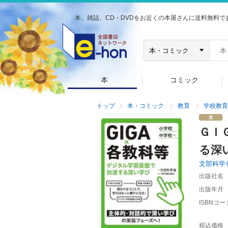
本、雑誌、CD・DVDをお近くの本屋さんに送料無料で
本
コミック
トップ
本・コミック
教育
学校教育
ＧＩ
る深
文部科学
出版社名
出版年月
ISBNコー
税込価格