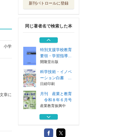
新刊パトロールに登録
中学校学習指導要
領〈平成２９年...
東山書房
同じ著者名で検索した本
月刊 産業と教育
令和８年４月号
産業教育振興中
 小学
特別支援学校教育
要領・学習指導...
開隆堂出版
科学技術・イノベ
ーション白書 ...
日経印刷
月刊 産業と教育
文章に
令和８年６月号
産業教育振興中
中学校学習指導要
領〈平成２９年...
東山書房