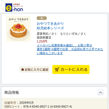
おやつできあがり
幼児絵本シリーズ
彦坂有紀／さく もりといずみ／さく
福音館書店
1,210円
メーカーに在庫有無を確認し、お取り寄せ
通常1週間~4週間で出荷 ※品切れ等で入手できな
い場合もございます
商品情報
出版年月：
2026年5月
ISBNコード：
978-4-8340-8927-1
(
4-8340-8927-4
)