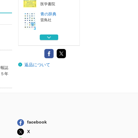
医学書院
青の辞典
雷鳥社
パキスタンの山旅
を愉しむ フン...
雷鳥社
６５歳からのエベ
返品について
レスト街道トレ...
情報誌
雷鳥社
１５年
はじめてのネパー
ル山旅を愉しむ
雷鳥社
対話から学ぶ臨床
倫理コンサルテ...
医学書院
facebook
青の辞典
雷鳥社
X