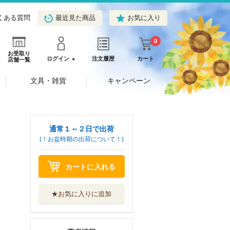
くある質問
最近見た商品
お気に入り
0
お受取り
ログイン
注文履歴
カート
店舗一覧
文具・雑貨
キャンペーン
通常１～２日で出荷
(！お盆時期の出荷について！)
カートに入れる
★お気に入りに追加