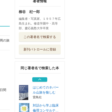
著者情報
柳谷 杞一郎
編集者・写真家。１９５７年広
島生まれ。修道学園中・高等
部、慶応義塾大学卒業
青の辞典
この著者名で検索する
雷鳥社
周の旅
新刊パトロールに登録
パキスタンの山旅
を愉しむ フン...
雷鳥社
同じ著者名で検索した本
６５歳からのエベ
レスト街道トレ...
雷鳥社
はじめてのネパー
日間
ル山旅を愉しむ
雷鳥社
対話から学ぶ臨床
倫理コンサルテ...