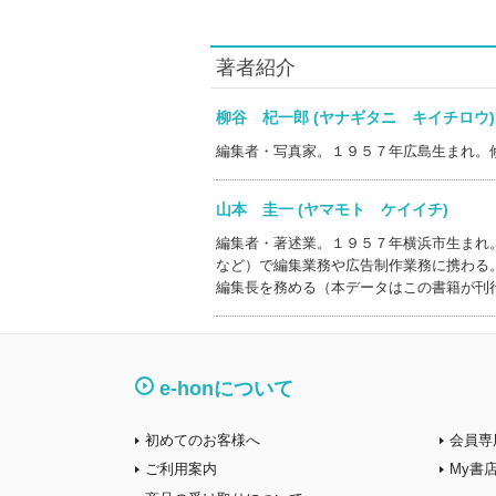
著者紹介
柳谷 杞一郎 (ヤナギタニ キイチロ
編集者・写真家。１９５７年広島生まれ。
山本 圭一 (ヤマモト ケイイチ)
編集者・著述業。１９５７年横浜市生まれ
など）で編集業務や広告制作業務に携わる
編集長を務める（本データはこの書籍が刊
e-honについて
初めてのお客様へ
会員専
ご利用案内
My書