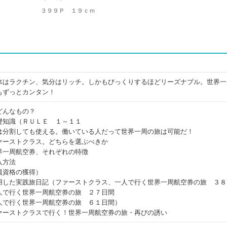
３９９Ｐ １９ｃｍ
体はラクチン、気分はリッチ。しかもびっくりするほどリーズナブル。世界一
もずっとカンタン！
どんなもの？
礎知識（ＲＵＬＥ １～１１
は分割しても使える。働いている人だって世界一周の旅は可能だ！
ァーストクラス。どちらを選ぶべきか
界一周航空券、それぞれの特徴
入方法
員資格の獲得）
用した実践旅日記（ファーストクラス、一人で行く世界一周航空券の旅 ３８
人で行く世界一周航空券の旅 ２７日間
人で行く世界一周航空券の旅 ６１日間）
ァーストクラスで行く！世界一周航空券の旅・再びの誘い