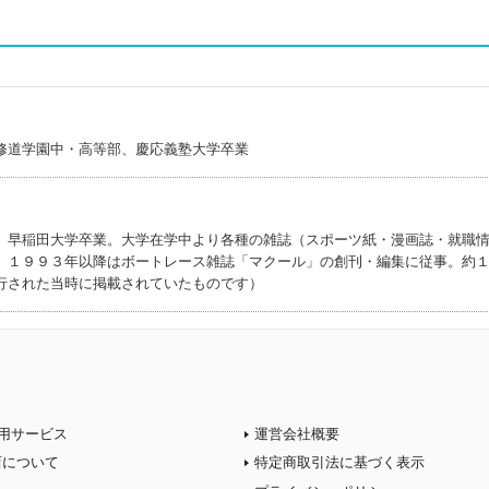
ウ)
修道学園中・高等部、慶応義塾大学卒業
。早稲田大学卒業。大学在学中より各種の雑誌（スポーツ紙・漫画誌・就職
。１９９３年以降はボートレース雑誌「マクール」の創刊・編集に従事。約
行された当時に掲載されていたものです）
用サービス
運営会社概要
店について
特定商取引法に基づく表示