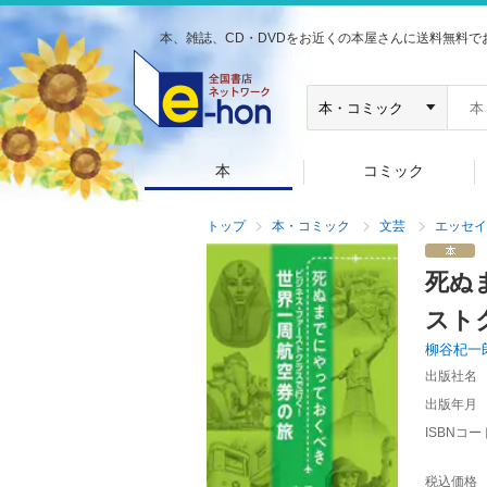
本、雑誌、CD・DVDをお近くの本屋さんに送料無料で
本
コミック
トップ
本・コミック
文芸
エッセイ
死ぬ
スト
柳谷杞一
出版社名
出版年月
ISBNコー
税込価格