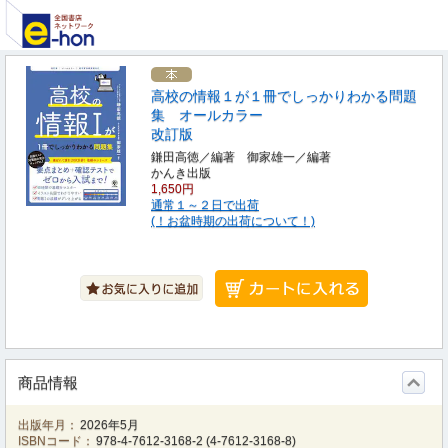
高校の情報１が１冊でしっかりわかる問題
集 オールカラー
改訂版
鎌田高徳／編著 御家雄一／編著
かんき出版
1,650円
通常１～２日で出荷
(！お盆時期の出荷について！)
商品情報
出版年月：
2026年5月
ISBNコード：
978-4-7612-3168-2
(
4-7612-3168-8
)