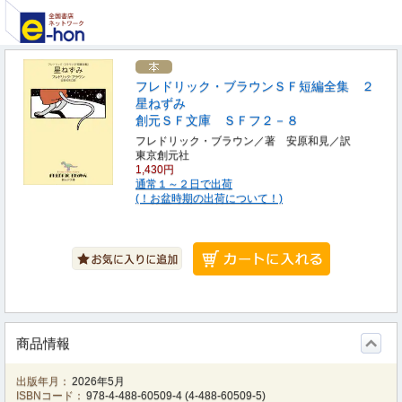
フレドリック・ブラウンＳＦ短編全集 ２
星ねずみ
創元ＳＦ文庫 ＳＦフ２－８
フレドリック・ブラウン／著 安原和見／訳
東京創元社
1,430円
通常１～２日で出荷
(！お盆時期の出荷について！)
商品情報
出版年月：
2026年5月
ISBNコード：
978-4-488-60509-4
(
4-488-60509-5
)