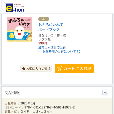
おふろにいれて
ボードブック
せなけいこ／作・絵
ポプラ社
990円
通常１～２日で出荷
(！お盆時期の出荷について！)
商品情報
出版年月：
2026年5月
ISBNコード：
978-4-591-18978-8
(
4-591-18978-3
)
頁数・縦：
２４Ｐ １２×１２ｃｍ