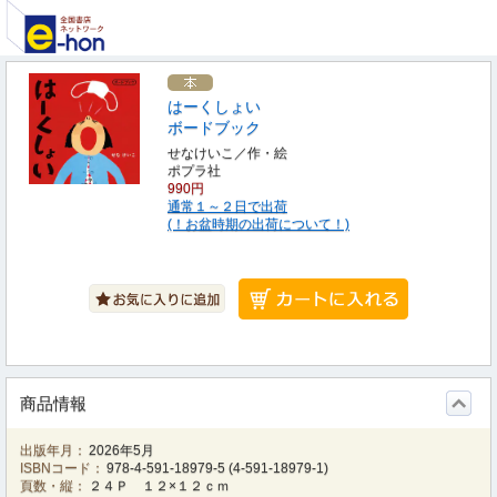
はーくしょい
ボードブック
せなけいこ／作・絵
ポプラ社
990円
通常１～２日で出荷
(！お盆時期の出荷について！)
商品情報
出版年月：
2026年5月
ISBNコード：
978-4-591-18979-5
(
4-591-18979-1
)
頁数・縦：
２４Ｐ １２×１２ｃｍ