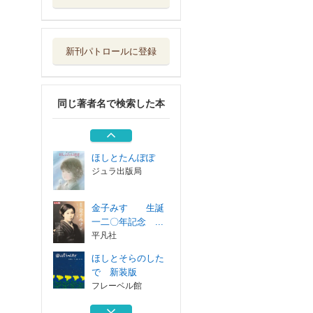
ほしとそらのした
で 新装版
フレーベル館
新刊パトロールに登録
金子みすゞ童謡全
集 普及版
ジュラ出版局
同じ著者名で検索した本
わたしと小鳥とす
ずと
ジュラ出版局
ほしとたんぽぽ
ジュラ出版局
金子みすゞ 生誕
一二〇年記念 ...
平凡社
ほしとそらのした
で 新装版
フレーベル館
金子みすゞ童謡全