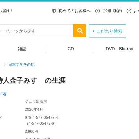
初めてのお客様へ
ご利用案内
よ
お届け！
こだわり検索
雑誌
CD
DVD・Blu-ray
日本文学その他
詩人金子みすゞの生涯
／著
ジュラ出版局
2026年4月
ド
978-4-577-05473-4
（
4-577-05473-6
）
3,960円