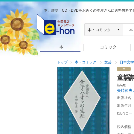
本、雑誌、CD・DVDをお近くの本屋さんに送料無料で
本
コミック
トップ
本・コミック
文芸
日本文学
童謡
新装版
矢崎節夫
出版社名
出版年月
ISBNコー
税込価格