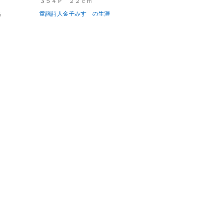
３５４Ｐ ２２ｃｍ
名
童謡詩人金子みすゞの生涯