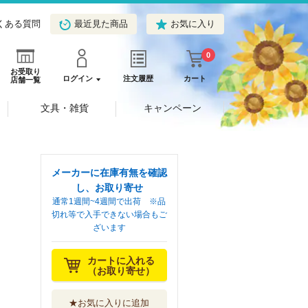
くある質問
最近見た商品
お気に入り
0
お受取り
ログイン
注文履歴
カート
店舗一覧
文具・雑貨
キャンペーン
メーカーに在庫有無を確認
し、お取り寄せ
通常1週間~4週間で出荷 ※品
切れ等で入手できない場合もご
ざいます
カートに入れる
（お取り寄せ）
★お気に入りに追加