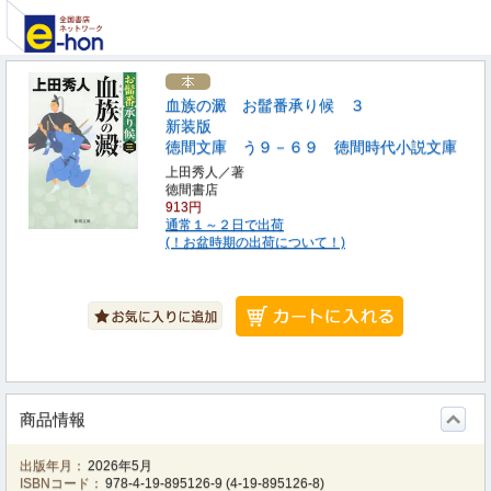
血族の澱 お髷番承り候 ３
新装版
徳間文庫 う９－６９ 徳間時代小説文庫
上田秀人／著
徳間書店
913円
通常１～２日で出荷
(！お盆時期の出荷について！)
商品情報
出版年月：
2026年5月
ISBNコード：
978-4-19-895126-9
(
4-19-895126-8
)