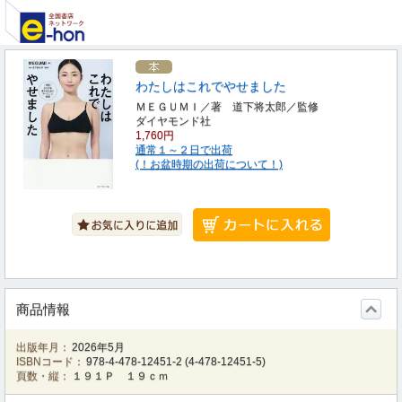
わたしはこれでやせました
ＭＥＧＵＭＩ／著 道下将太郎／監修
ダイヤモンド社
1,760円
通常１～２日で出荷
(！お盆時期の出荷について！)
商品情報
出版年月：
2026年5月
ISBNコード：
978-4-478-12451-2
(
4-478-12451-5
)
頁数・縦：
１９１Ｐ １９ｃｍ