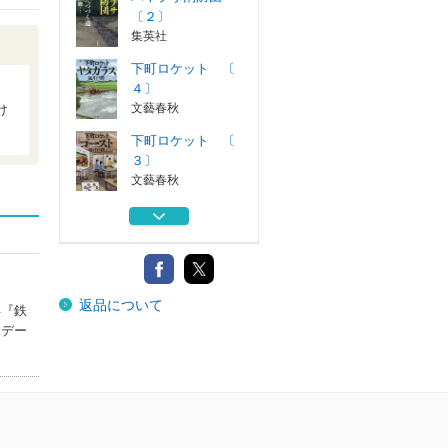
〔２〕
集英社
下町ロケット 〔
４〕
文藝春秋
け
下町ロケット 〔
３〕
文藝春秋
架空通貨
講談社
果つる底なき
返品について
講談社
年『鉄
本デー
ハヤブサ消防団
〔２〕
集英社
下町ロケット 〔