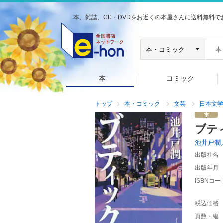
本、雑誌、CD・DVDをお近くの本屋さんに送料無料で
本
コミック
トップ
本・コミック
文芸
日本文学
ブテ
池井戸潤
出版社名
出版年月
ISBNコー
税込価格
頁数・縦