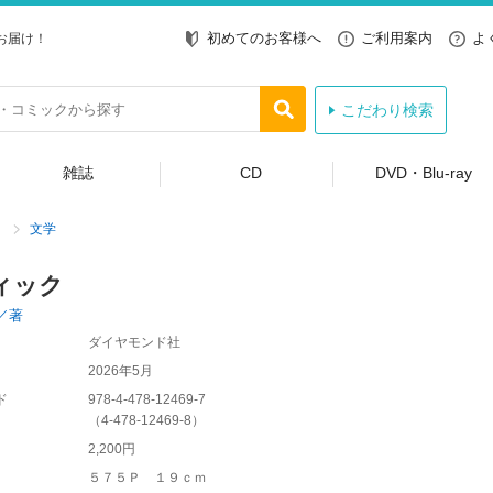
初めてのお客様へ
ご利用案内
よ
お届け！
こだわり検索
雑誌
CD
DVD・Blu-ray
文学
ィック
／著
ダイヤモンド社
2026年5月
ド
978-4-478-12469-7
（
4-478-12469-8
）
2,200円
５７５Ｐ １９ｃｍ