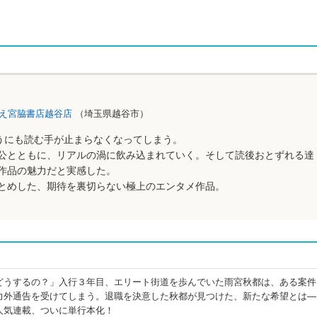
え宮脇書店越谷店
（埼玉県越谷市）
どうにも読む手が止まらなくなってしまう。
公とともに、リアルの渦に飲み込まれていく。そして読後おとずれる達
作品の魅力だと実感した。
とめした、期待を裏切らない極上のエンタメ作品。
どうするの？」入行３年目、エリート街道を歩んでいた雨宮秋都は、ある案件
力外通告を受けてしまう。退職を決意した秋都が見つけた、新たな希望とは―
人気連載、ついに単行本化！