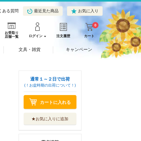
くある質問
最近見た商品
お気に入り
0
お受取り
ログイン
注文履歴
カート
店舗一覧
文具・雑貨
キャンペーン
通常１～２日で出荷
(！お盆時期の出荷について！)
カートに入れる
★お気に入りに追加