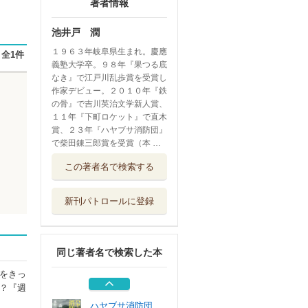
著者情報
池井戸 潤
１９６３年岐阜県生まれ。慶應
全1件
義塾大学卒。９８年『果つる底
なき』で江戸川乱歩賞を受賞し
作家デビュー。２０１０年『鉄
の骨』で吉川英治文学新人賞、
１１年『下町ロケット』で直木
賞、２３年『ハヤブサ消防団』
で柴田錬三郎賞を受賞（本 …
下町ロケット 〔
この著者名で検索する
３〕
文藝春秋
新刊パトロールに登録
架空通貨
講談社
同じ著者名で検索した本
果つる底なき
講談社
をきっ
？『週
ハヤブサ消防団