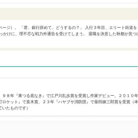
8ページ）。 「君、銀行辞めて、どうするの？」 入行３年目、エリート街道を
っかけに、理不尽な戦力外通告を受けてしまう。 退職を決意した秋都が見つ
。９８年『果つる底なき』で江戸川乱歩賞を受賞し作家デビュー。２０１０
町ロケット』で直木賞、２３年『ハヤブサ消防団』で柴田錬三郎賞を受賞（
ていたものです）