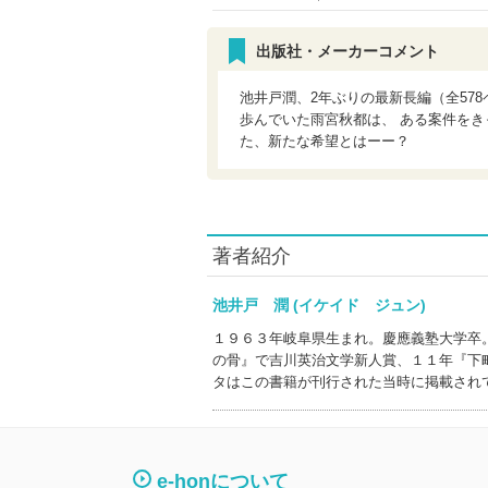
出版社・メーカーコメント
池井戸潤、2年ぶりの最新長編（全57
歩んでいた雨宮秋都は、 ある案件をき
た、新たな希望とはーー？
著者紹介
池井戸 潤 (イケイド ジュン)
１９６３年岐阜県生まれ。慶應義塾大学卒
の骨』で吉川英治文学新人賞、１１年『下
タはこの書籍が刊行された当時に掲載され
e-honについて