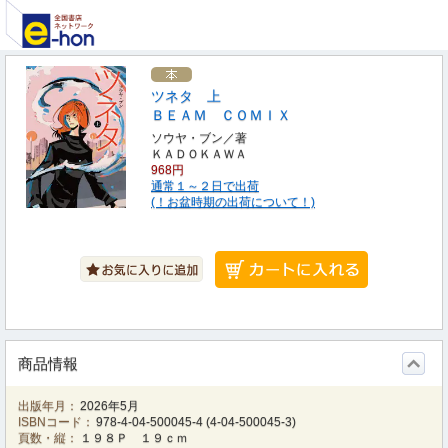
ツネタ 上
ＢＥＡＭ ＣＯＭＩＸ
ソウヤ・ブン／著
ＫＡＤＯＫＡＷＡ
968円
通常１～２日で出荷
(！お盆時期の出荷について！)
商品情報
出版年月：
2026年5月
ISBNコード：
978-4-04-500045-4
(
4-04-500045-3
)
頁数・縦：
１９８Ｐ １９ｃｍ