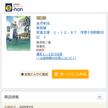
金尽剣法
新装版
双葉文庫 と－１２－６７ 浮雲十四郎斬日
記 １
鳥羽亮／著
双葉社
836円
通常１～２日で出荷
(！お盆時期の出荷について！)
商品情報
出版年月：
2026年5月