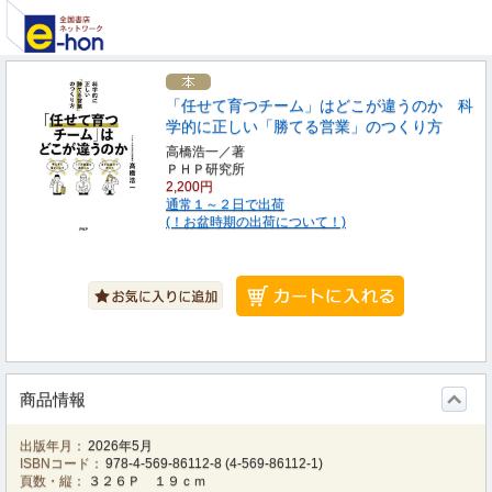
「任せて育つチーム」はどこが違うのか 科
学的に正しい「勝てる営業」のつくり方
高橋浩一／著
ＰＨＰ研究所
2,200円
通常１～２日で出荷
(！お盆時期の出荷について！)
商品情報
出版年月：
2026年5月
ISBNコード：
978-4-569-86112-8
(
4-569-86112-1
)
頁数・縦：
３２６Ｐ １９ｃｍ