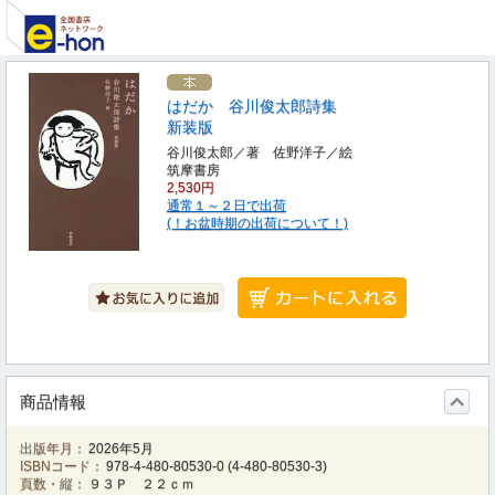
はだか 谷川俊太郎詩集
新装版
谷川俊太郎／著 佐野洋子／絵
筑摩書房
2,530円
通常１～２日で出荷
(！お盆時期の出荷について！)
商品情報
出版年月：
2026年5月
ISBNコード：
978-4-480-80530-0
(
4-480-80530-3
)
頁数・縦：
９３Ｐ ２２ｃｍ