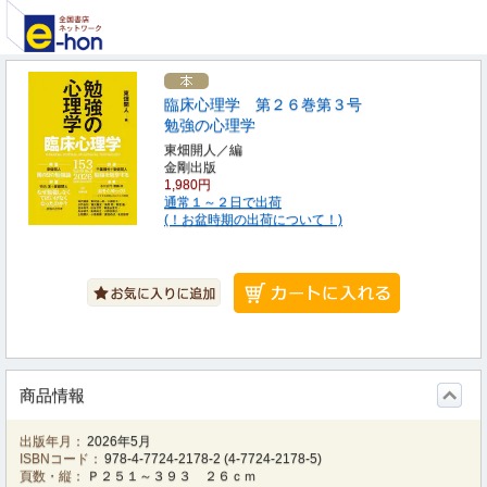
臨床心理学 第２６巻第３号
勉強の心理学
東畑開人／編
金剛出版
1,980円
通常１～２日で出荷
(！お盆時期の出荷について！)
商品情報
出版年月：
2026年5月
ISBNコード：
978-4-7724-2178-2
(
4-7724-2178-5
)
頁数・縦：
Ｐ２５１～３９３ ２６ｃｍ