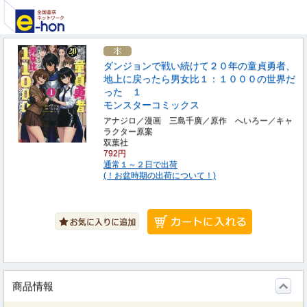
ダンジョンで戦い続けて２０年の童貞勇者、
地上に戻ったら男女比１：１０００の世界だ
った １
モンスターコミックス
アナジロ／漫画 三島千廣／原作 へいろー／キャ
ラクター原案
双葉社
792円
通常１～２日で出荷
(！お盆時期の出荷について！)
商品情報