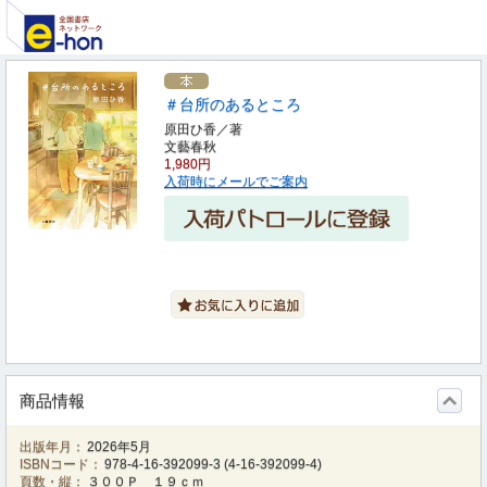
＃台所のあるところ
原田ひ香／著
文藝春秋
1,980円
入荷時にメールでご案内
商品情報
出版年月：
2026年5月
ISBNコード：
978-4-16-392099-3
(
4-16-392099-4
)
頁数・縦：
３００Ｐ １９ｃｍ