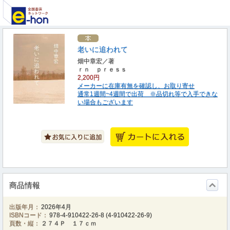
老いに追われて
畑中章宏／著
ｒｎ ｐｒｅｓｓ
2,200円
メーカーに在庫有無を確認し、お取り寄せ
通常1週間~4週間で出荷 ※品切れ等で入手できな
い場合もございます
商品情報
出版年月：
2026年4月
ISBNコード：
978-4-910422-26-8
(
4-910422-26-9
)
頁数・縦：
２７４Ｐ １７ｃｍ