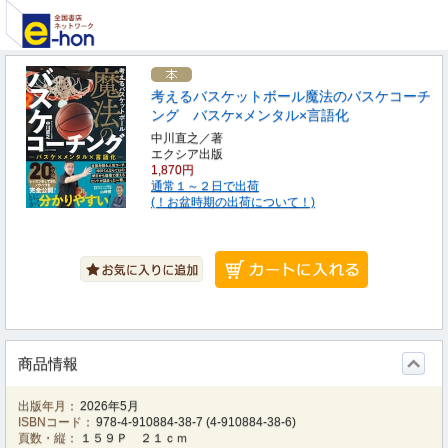
考えるバスケットボール魔法のバスケコーチ
ング バスケ×メンタル×言語化
中川直之／著
エクシア出版
1,870円
通常１～２日で出荷
(！お盆時期の出荷について！)
商品情報
出版年月：
2026年5月
ISBNコード：
978-4-910884-38-7
(
4-910884-38-6
)
頁数・縦：
１５９Ｐ ２１ｃｍ