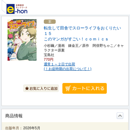
転生して田舎でスローライフをおくりたい
１５
このマンガがすごい！ｃｏｍｉｃｓ
小杉繭／漫画 錬金王／原作 阿倍野ちゃこ／キャ
ラクター原案
宝島社
770円
通常１～２日で出荷
(！お盆時期の出荷について！)
商品情報
出版年月：
2026年5月