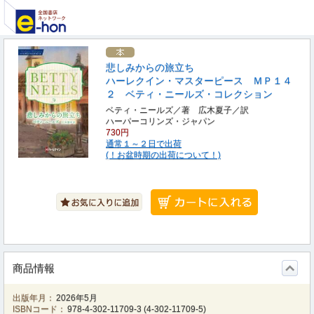
悲しみからの旅立ち
ハーレクイン・マスターピース ＭＰ１４
２ ベティ・ニールズ・コレクション
ベティ・ニールズ／著 広木夏子／訳
ハーパーコリンズ・ジャパン
730円
通常１～２日で出荷
(！お盆時期の出荷について！)
商品情報
出版年月：
2026年5月
ISBNコード：
978-4-302-11709-3
(
4-302-11709-5
)