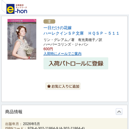
一日だけの花嫁
ハーレクインＳＰ文庫 ＨＱＳＰ－５１１
リン・グレアム／著 有光美穂子／訳
ハーパーコリンズ・ジャパン
600円
入荷時にメールでご案内
商品情報
出版年月：
2026年5月
ISBNコード：
978-4-302-11864-9
(
4-302-11864-4
)