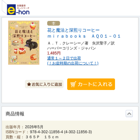
花と魔法と深煎りコーヒー
ｍｉｒａｂｏｏｋｓ ＡＱ０１－０１
Ａ．Ｔ．クレーシー／著 矢沢聖子／訳
ハーパーコリンズ・ジャパン
1,485円
通常１～２日で出荷
(！お盆時期の出荷について！)
商品情報
出版年月：
2026年5月
ISBNコード：
978-4-302-11856-4
(
4-302-11856-3
)
頁数・縦：
３６５Ｐ １５ｃｍ