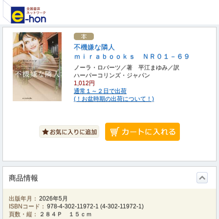
不機嫌な隣人
ｍｉｒａｂｏｏｋｓ ＮＲ０１－６９
ノーラ・ロバーツ／著 平江まゆみ／訳
ハーパーコリンズ・ジャパン
1,012円
通常１～２日で出荷
(！お盆時期の出荷について！)
商品情報
出版年月：
2026年5月
ISBNコード：
978-4-302-11972-1
(
4-302-11972-1
)
頁数・縦：
２８４Ｐ １５ｃｍ