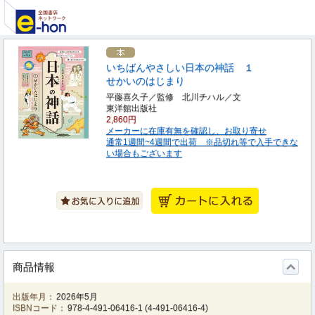
いちばんやさしい日本の神話 １
せかいのはじまり
平藤喜久子／監修 北川チハル／文
東洋館出版社
2,860円
メーカーに在庫有無を確認し、お取り寄せ
通常1週間~4週間で出荷 ※品切れ等で入手できな
い場合もございます
商品情報
出版年月：
2026年5月
ISBNコード：
978-4-491-06416-1
(
4-491-06416-4
)