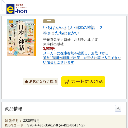
いちばんやさしい日本の神話 ２
神さまたちのせかい
平藤喜久子／監修 北川チハル／文
東洋館出版社
3,080円
メーカーに在庫有無を確認し、お取り寄せ
通常1週間~4週間で出荷 ※品切れ等で入手できな
い場合もございます
商品情報
出版年月：
2026年5月
ISBNコード：
978-4-491-06417-8
(
4-491-06417-2
)