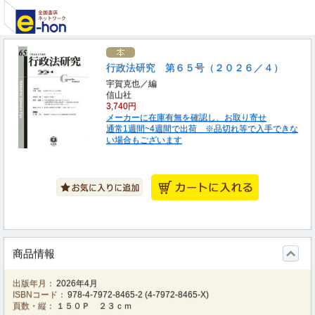
行政法研究 第６５号（２０２６／４）
宇賀克也／編
信山社
3,740円
メーカーに在庫有無を確認し、お取り寄せ
通常1週間~4週間で出荷 ※品切れ等で入手できな
い場合もございます
商品情報
出版年月：
2026年4月
ISBNコード：
978-4-7972-8465-2
(
4-7972-8465-X
)
頁数・縦：
１５０Ｐ ２３ｃｍ