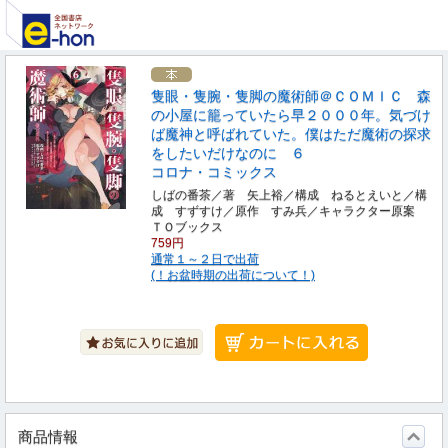
隻眼・隻腕・隻脚の魔術師＠ＣＯＭＩＣ 森
の小屋に籠っていたら早２０００年。気づけ
ば魔神と呼ばれていた。僕はただ魔術の探求
をしたいだけなのに ６
コロナ・コミックス
しばの番茶／著 矢上裕／構成 ねるとえいと／構
成 すずすけ／原作 すみ兵／キャラクター原案
ＴＯブックス
759円
通常１～２日で出荷
(！お盆時期の出荷について！)
商品情報