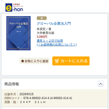
グローバル企業法入門
井原宏／著
大学教育出版
3,080円
通常１～２日で出荷
(！お盆時期の出荷について！)
商品情報
出版年月：
2026年5月
ISBNコード：
978-4-86692-414-4
(
4-86692-414-4
)
頁数・縦：
２４４Ｐ ２１ｃｍ