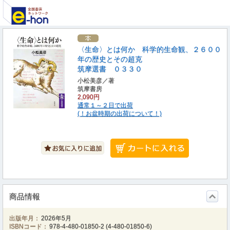
〈生命〉とは何か 科学的生命観、２６００
年の歴史とその超克
筑摩選書 ０３３０
小松美彦／著
筑摩書房
2,090円
通常１～２日で出荷
(！お盆時期の出荷について！)
商品情報
出版年月：
2026年5月
ISBNコード：
978-4-480-01850-2
(
4-480-01850-6
)