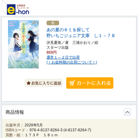
あの夏のキミを探して
野いちごジュニア文庫 し１－７Ｂ
汐見夏衛／著 三湊かおり／絵
スターツ出版
869円
通常１～２日で出荷
(！お盆時期の出荷について！)
商品情報
出版年月：
2026年5月
ISBNコード：
978-4-8137-8264-3
(
4-8137-8264-7
)
頁数・縦：
１７３Ｐ １８ｃｍ