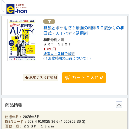
孤独とボケを防ぐ最強の相棒６０歳からの和
田式・ＡＩバディ活用術
和田秀樹／著
ＡＲＴ ＮＥＸＴ
1,760円
通常１～２日で出荷
(！お盆時期の出荷について！)
商品情報
出版年月：
2026年5月
ISBNコード：
978-4-910825-36-6
(
4-910825-36-3
)
頁数・縦：
２２３Ｐ １９ｃｍ