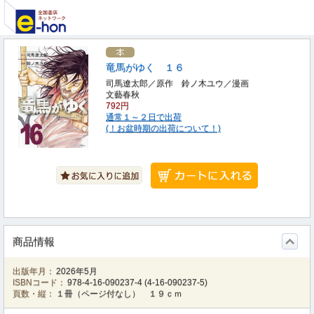
竜馬がゆく １６
司馬遼太郎／原作 鈴ノ木ユウ／漫画
文藝春秋
792円
通常１～２日で出荷
(！お盆時期の出荷について！)
商品情報
出版年月：
2026年5月
ISBNコード：
978-4-16-090237-4
(
4-16-090237-5
)
頁数・縦：
１冊（ページ付なし） １９ｃｍ