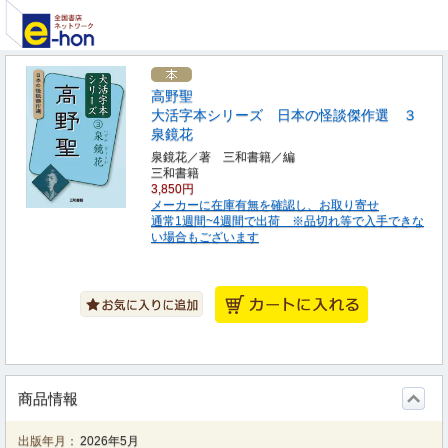
高野聖
大活字本シリーズ 日本の怪談傑作選 ３
泉鏡花
泉鏡花／著 三和書籍／編
三和書籍
3,850円
メーカーに在庫有無を確認し、お取り寄せ
通常1週間~4週間で出荷 ※品切れ等で入手できな
い場合もございます
商品情報
出版年月：
2026年5月