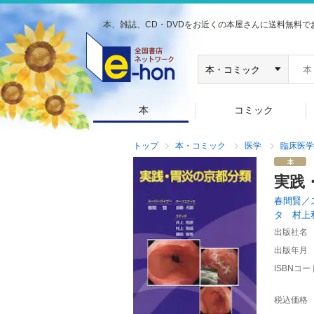
本、雑誌、CD・DVDをお近くの本屋さんに送料無料で
本
コミック
トップ
本・コミック
医学
臨床医学
実践
春間賢／
タ 村上
出版社名
出版年月
ISBNコー
税込価格