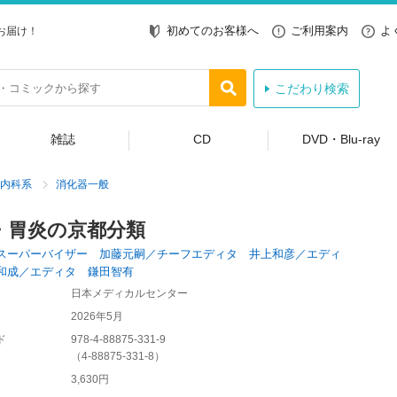
初めてのお客様へ
ご利用案内
よ
お届け！
こだわり検索
雑誌
CD
DVD・Blu-ray
内科系
消化器一般
・胃炎の京都分類
スーパーバイザー 加藤元嗣／チーフエディタ 井上和彦／エディ
和成／エディタ 鎌田智有
日本メディカルセンター
2026年5月
ド
978-4-88875-331-9
（
4-88875-331-8
）
3,630円