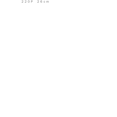
２２０Ｐ ２６ｃｍ