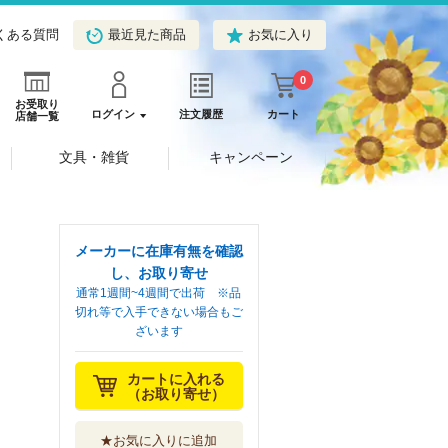
くある質問
最近見た商品
お気に入り
0
お受取り
ログイン
注文履歴
カート
店舗一覧
文具・雑貨
キャンペーン
メーカーに在庫有無を確認
し、お取り寄せ
通常1週間~4週間で出荷 ※品
切れ等で入手できない場合もご
ざいます
カートに入れる
（お取り寄せ）
★お気に入りに追加