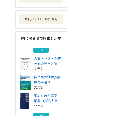
歪められた真実
昭和の大戦大東...
ワック
新刊パトロールに登録
〈驚き〉を呼び込
む自然体験学習...
昭和堂
同じ著者名で検索した本
日本は中国に勝て
るか！？ トラ...
ビジネス社
人間ドック・予防
医療の基本と実...
文光堂
自己免疫性胃炎診
療の手引き
文光堂
歪められた真実
昭和の大戦大東...
ワック
〈驚き〉を呼び込